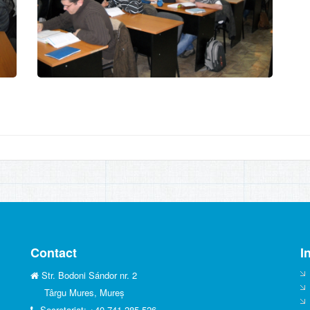
Contact
I
Str. Bodoni Sándor nr. 2
Târgu Mures, Mureș
Secretariat: +40 741-285-526