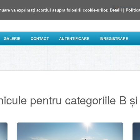
Romana
nuare vă exprimați acordul asupra folosirii cookie-urilor.
Detalii
|
Politic
GALERIE
CONTACT
AUTENTIFICARE
INREGISTRARE
icule pentru categoriile B ș