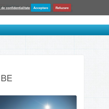
Maghiara
Ai intrebari? Contacteaza-ne acum!
a de confidențialitate
Acceptare
Refuzare
Contacteaza-ne
i BE