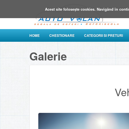
Acest site foloseşte cookies. Navigând în conti
HOME
CHESTIONARE
CATEGORII SI PRETURI
Galerie
Veh