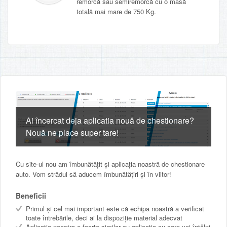
remorcă sau semiremorcă cu o masă
totală mai mare de 750 Kg.
Ai încercat deja aplicatia nouă de chestionare?
Nouă ne place super tare!
Cu site-ul nou am îmbunătățit și aplicația noastră de chestionare
auto. Vom strădui să aducem îmbunătățiri și în viitor!
Beneficii
Primul și cel mai important este că echipa noastră a verificat
toate întrebările, deci ai la dispoziție material adecvat
Aplicația noastra e foarte similar cu aplicația cu care vei întâlni