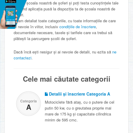
despre şcoala noastră de şoferi şi poți testa cunoştințele tale
folosind aplicația pusă la dispoziția ta de școala noastră de
șoferi.
Ți-am detaliat toate categoriile, cu toate informațiile de care
ai nevoie în viitor, inclusiv
condițiile de înscriere
,
documentele necesare, taxele și tarifele care va trebui să
plătești la parcurgere școlii de șoferi.
Dacă încă ești nesigur și ai nevoie de detalii, nu ezita să
ne
contactezi
.
Cele mai căutate categorii
Detalii și înscriere Categoria A
Categoria
Motociclete fără ataș, cu o putere de cel
A
putin 50 kw, cu o greutatea proprie mai
mare de 175 kg și capacitate cilindrica
minim de 595 cmc.