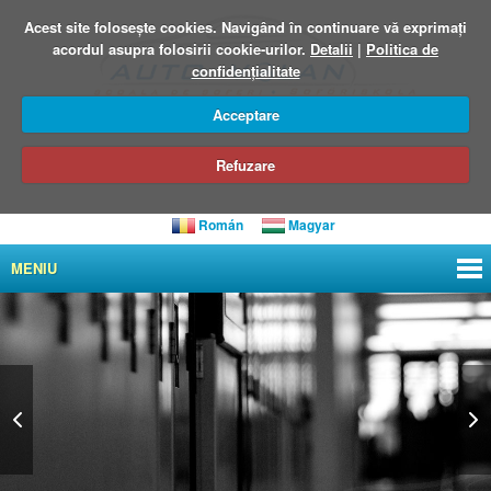
Acest site foloseşte cookies. Navigând în continuare vă exprimați
acordul asupra folosirii cookie-urilor.
Detalii
|
Politica de
confidențialitate
Acceptare
Refuzare
Román
Magyar
MENIU