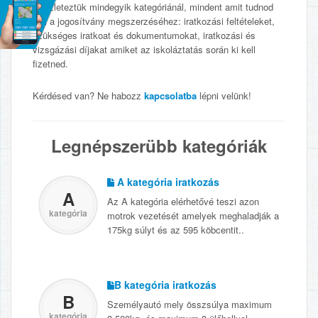
Részleteztük mindegyik kategóriánál, mindent amit tudnod
kell a jogosítvány megszerzéséhez: iratkozási feltételeket,
szükséges iratkoat és dokumentumokat, iratkozási és
vizsgázási díjakat amiket az iskoláztatás során ki kell
fizetned.
Kérdésed van? Ne habozz
kapcsolatba
lépni velünk!
Legnépszerübb kategóriák
A kategória iratkozás
A
Az A kategória elérhetővé teszi azon
kategória
motrok vezetését amelyek meghaladják a
175kg súlyt és az 595 köbcentit.
.
B kategória iratkozás
B
Személyautó mely összsúlya maximum
kategória