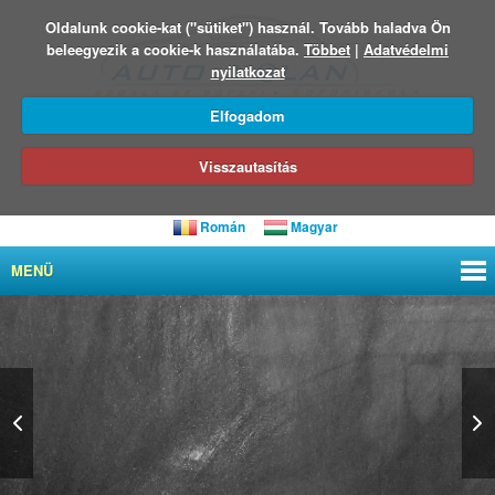
Oldalunk cookie-kat ("sütiket") használ. Tovább haladva Ön
beleegyezik a cookie-k használatába.
Többet
|
Adatvédelmi
nyilatkozat
Elfogadom
Visszautasítás
Román
Magyar
MENÜ