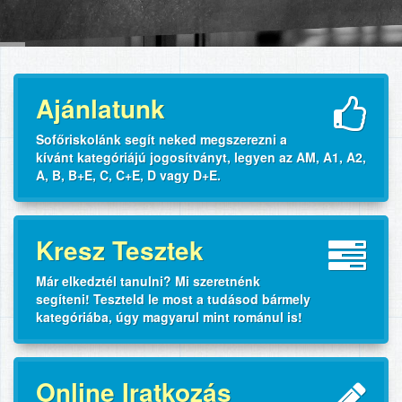
Ajánlatunk
Sofőriskolánk segít neked megszerezni a
kívánt kategóriájú jogosítványt, legyen az AM, A1, A2,
A, B, B+E, C, C+E, D vagy D+E.
Kresz Tesztek
Már elkedztél tanulni? Mi szeretnénk
segíteni! Teszteld le most a tudásod bármely
kategóriába, úgy magyarul mint románul is!
Online Iratkozás