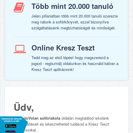
Több mint 20.000 tanuló
Jelen pillanatban több mint 20.000 tanuló szerezte
meg nálunk a soförkönyvét, ezzel bizonyítva
szolgáltatásaink megbízhatóságát és minőségét.
Online Kresz Teszt
Tedd meg az első lépést hogy megszerezd a
jogsid - regisztrálj oldalunkon és használd bátran a
Kresz Teszt aplikácionk!
Üdv,
Az
AutoVolan sofőriskola
oldalán megtalálod iskolánk
szolgáltatásait és letesztelheted tudásod a Kresz Teszt
aplikácionkal.