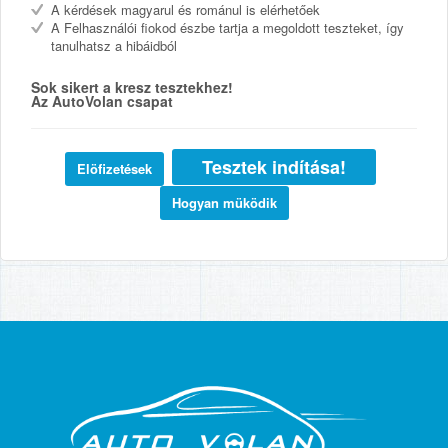
A kérdések magyarul és románul is elérhetőek
A Felhasználói fiokod észbe tartja a megoldott teszteket, így
tanulhatsz a hibáidból
Sok sikert a kresz tesztekhez!
Az AutoVolan csapat
Tesztek indítása!
Elöfizetések
Hogyan müködik