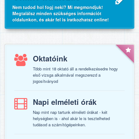
Nem tudod hol fogj neki? Mi megmondjuk!
Megtalálsz minden szükséges információt
oldalunkon, és akár fel is iratkozhatsz online!
Oktatóink
Több mint 18 oktató áll a rendelkezésedre hogy
első vizsga alkalmával megszerezd a
jogosítványod
Napi elméleti órák
Nap mint nap tartunk elméleti órákat - két
helységben is - ahol akár le is tesztelheted
tudásod a számítógépeinken.