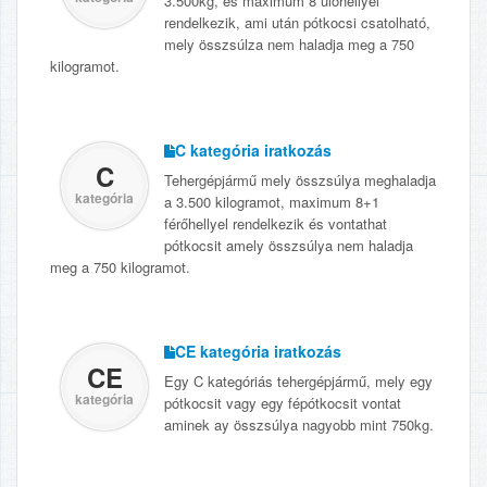
3.500kg, és maximum 8 ülőhellyel
rendelkezik, ami után pótkocsi csatolható,
mely összsúlza nem haladja meg a 750
kilogramot.
C kategória iratkozás
C
Tehergépjármű mely összsúlya meghaladja
kategória
a 3.500 kilogramot, maximum 8+1
férőhellyel rendelkezik és vontathat
pótkocsit amely összsúlya nem haladja
meg a 750 kilogramot.
CE kategória iratkozás
CE
Egy C kategóriás tehergépjármű, mely egy
kategória
pótkocsit vagy egy fépótkocsit vontat
aminek ay összsúlya nagyobb mint 750kg.