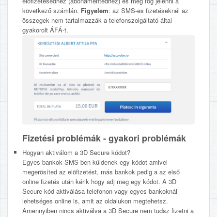
elöfizetésedhez (abonamentedhez) és meg fog jelenni a
következő számlán.
Figyelem
: az SMS-es fizetéseknél az
összegek nem tartalmazzák a telefonszolgáltató által
gyakorolt ÁFÁ-t.
Fizetési problémák - gyakori problémák
Hogyan aktiválom a 3D Secure kódot?
Egyes bankok SMS-ben küldenek egy kódot amivel
megerösíted az elöfizetést, más bankok pedig a az első
online fizetés után kérik hogy adj meg egy kódot. A 3D
Secure kód aktiválása telefonon vagy egyes bankoknál
lehetséges online is, amit az oldalukon megtehetsz.
Amennyiben nincs aktiválva a 3D Secure nem tudsz fizetni a