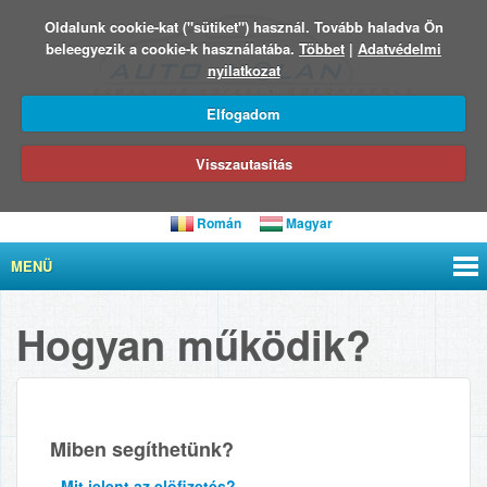
Oldalunk cookie-kat ("sütiket") használ. Tovább haladva Ön
beleegyezik a cookie-k használatába.
Többet
|
Adatvédelmi
nyilatkozat
Elfogadom
Visszautasítás
Román
Magyar
MENÜ
Hogyan működik?
Miben segíthetünk?
Mit jelent az elöfizetés?