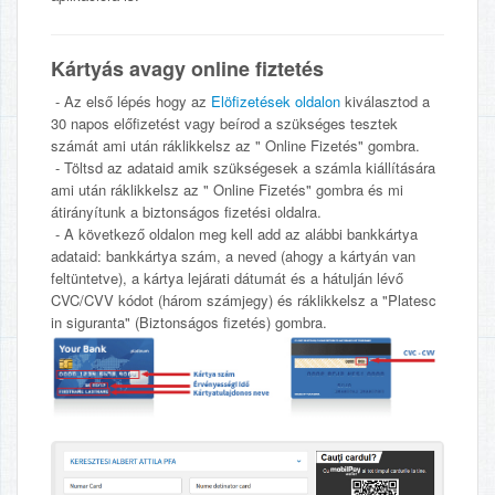
Kártyás avagy online fiztetés
- Az első lépés hogy az
Elöfizetések oldalon
kiválasztod a
30 napos előfizetést vagy beírod a szükséges tesztek
számát ami után ráklikkelsz az " Online Fizetés" gombra.
- Töltsd az adataid amik szükségesek a számla kiállítására
ami után ráklikkelsz az " Online Fizetés" gombra és mi
átirányítunk a biztonságos fizetési oldalra.
- A következő oldalon meg kell add az alábbi bankkártya
adataid: bankkártya szám, a neved (ahogy a kártyán van
feltüntetve), a kártya lejárati dátumát és a hátulján lévő
CVC/CVV kódot (három számjegy) és ráklikkelsz a "Platesc
in siguranta" (Biztonságos fizetés) gombra.