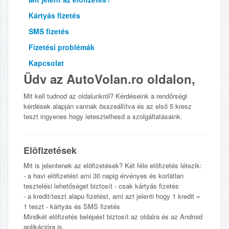
Kártyás fizetés
SMS fizetés
Fizetési problémák
Kapcsolat
Üdv az AutoVolan.ro oldalon,
Mit kell tudnod az oldalunkról? Kérdéseink a rendőrségi
kérdések alapján vannak összeállítva és az első 5 kresz
teszt ingyenes hogy letesztelhesd a szolgáltatásaink.
Elöfizetések
Mit is jelentenek az elöfizetések? Két féle elöfizetés létezik:
- a havi elöfizetést ami 30 napig érvényes és korlátlan
tesztelési lehetőséget biztosít - csak kártyás fizetés
- a kredit/teszt alapu fizetést, ami azt jelenti hogy 1 kredit =
1 teszt - kártyás és SMS fizetés
Mindkét elöfizetés belépést biztosít az oldalra és az Android
aplikációra is.