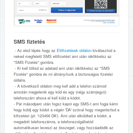
SMS fiztetés
- Az első lépés hogy az
Elöfizetések oldalon
kiválasztod a
neked megfelelő SMS elöfizetést ami után ráklikkelsz az
"SMS Fizetés" gombra.
- Ki kell töltsd az adataid ami után ráklikkelsz az "SMS
Fizetés" gombra és mi átirányítunk a biztonságos fizetési
oldalra.
- A következő oldalon meg kell add a telefon számod
amiután megjelenik egy kód és egy (négy számjegyü)
telefonszám ahova el kell küld a kódot.
- Pár másodperc után fogsz kapni egy SMS-t ami fogja kérni
hogy küldj egy kódot a végén 'DA' szóval hogy megerösítsd a
kifizetést (pl: '123456 DA'). Ami után elküldted a kódot, a
megadott telefonszámra, a telefonszolgáltatód
automatikusan leveszi az összeget, vagy hozzáadódik az