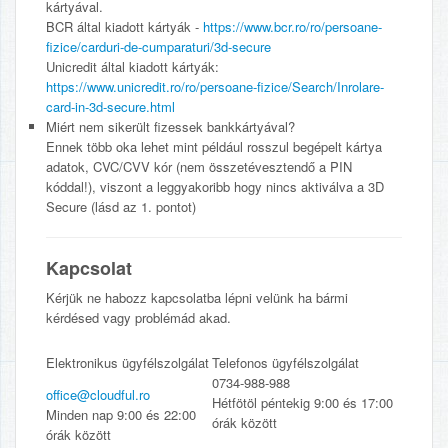
kártyával.
BCR által kiadott kártyák -
https://www.bcr.ro/ro/persoane-
fizice/carduri-de-cumparaturi/3d-secure
Unicredit által kiadott kártyák:
https://www.unicredit.ro/ro/persoane-fizice/Search/Inrolare-
card-in-3d-secure.html
Miért nem sikerült fizessek bankkártyával?
Ennek több oka lehet mint például rosszul begépelt kártya
adatok, CVC/CVV kór (nem összetévesztendő a PIN
kóddal!), viszont a leggyakoribb hogy nincs aktiválva a 3D
Secure (lásd az 1. pontot)
Kapcsolat
Kérjük ne habozz kapcsolatba lépni velünk ha bármi
kérdésed vagy problémád akad.
Elektronikus ügyfélszolgálat
Telefonos ügyfélszolgálat
0734-988-988
office@cloudful.ro
Hétfötöl péntekig 9:00 és 17:00
Minden nap 9:00 és 22:00
órák között
órák között