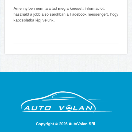
Amennyiben nem találtad meg a keresett információt,
használd a jobb alsó sarokban a Facebook messengert, hogy
kapcsolatba lépj velünk.
Copyright © 2026 AutoVolan SRL