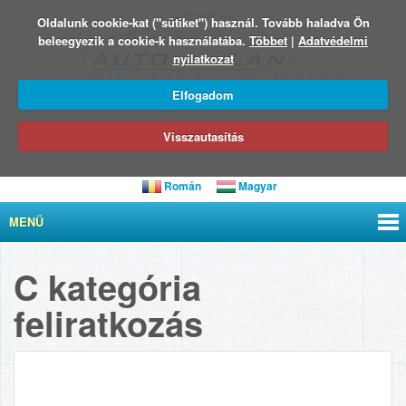
Oldalunk cookie-kat ("sütiket") használ. Tovább haladva Ön
beleegyezik a cookie-k használatába.
Többet
|
Adatvédelmi
nyilatkozat
Elfogadom
Visszautasítás
Román
Magyar
MENÜ
C kategória
feliratkozás