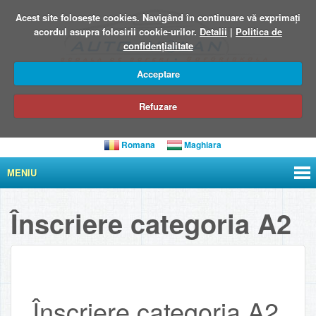
Acest site foloseşte cookies. Navigând în continuare vă exprimați
acordul asupra folosirii cookie-urilor.
Detalii
|
Politica de
confidențialitate
Acceptare
Refuzare
Romana
Maghiara
MENIU
Înscriere categoria A2
Înscriere categoria A2