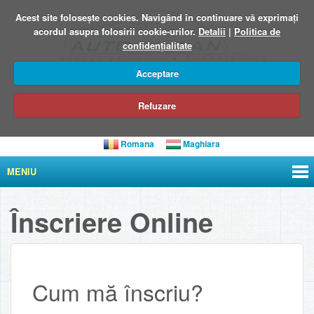
Acest site foloseşte cookies. Navigând în continuare vă exprimați
acordul asupra folosirii cookie-urilor.
Detalii
|
Politica de
confidențialitate
Acceptare
Refuzare
Romana
Maghiara
MENIU
Înscriere Online
Cum mă înscriu?