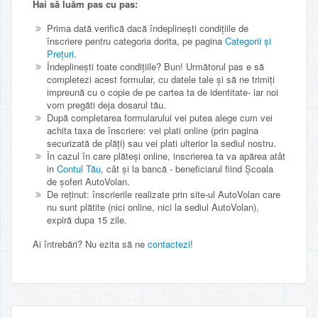
Hai să luăm pas cu pas:
Prima dată verifică dacă îndeplinești condițiile de
înscriere pentru categoria dorita, pe pagina
Categorii și
Prețuri
.
Îndeplinești toate condițiile? Bun! Următorul pas e să
completezi acest formular, cu datele tale și să ne trimiți
impreună cu o copie de pe cartea ta de identitate- iar noi
vom pregăti deja dosarul tău.
După completarea formularului vei putea alege cum vei
achita taxa de înscriere: vei plati online (prin pagina
securizată de plăți) sau vei plati ulterior la sediul nostru.
În cazul în care plăteși online, inscrierea ta va apărea atât
in
Contul Tău
, cât și la bancă - beneficiarul fiind Școala
de șoferi AutoVolan.
De reținut: înscrierile realizate prin site-ul AutoVolan care
nu sunt plătite (nici online, nici la sediul AutoVolan),
expiră dupa 15 zile.
Ai întrebări? Nu ezita să ne
contactezi
!