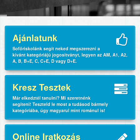
Ajánlatunk
Sofőriskolánk segít neked megszerezni a
kívánt kategóriájú jogosítványt, legyen az AM, A1, A2,
A, B, B+E, C, C+E, D vagy D+E.
Kresz Tesztek
Már elkedztél tanulni? Mi szeretnénk
segíteni! Teszteld le most a tudásod bármely
kategóriába, úgy magyarul mint románul is!
Online Iratkozás