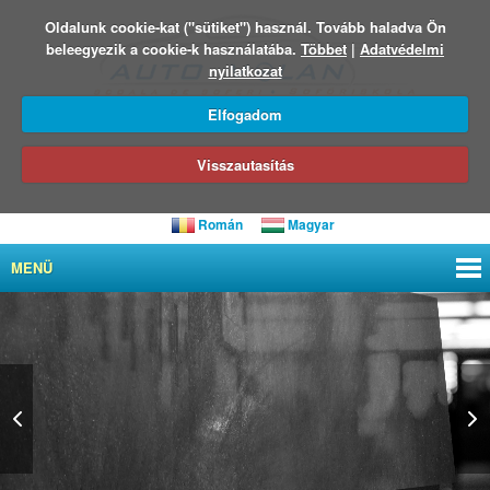
Oldalunk cookie-kat ("sütiket") használ. Tovább haladva Ön
beleegyezik a cookie-k használatába.
Többet
|
Adatvédelmi
nyilatkozat
Elfogadom
Visszautasítás
Román
Magyar
MENÜ