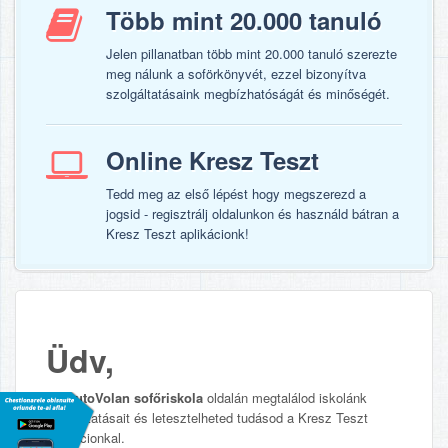
Több mint 20.000 tanuló
Jelen pillanatban több mint 20.000 tanuló szerezte
meg nálunk a soförkönyvét, ezzel bizonyítva
szolgáltatásaink megbízhatóságát és minőségét.
Online Kresz Teszt
Tedd meg az első lépést hogy megszerezd a
jogsid - regisztrálj oldalunkon és használd bátran a
Kresz Teszt aplikácionk!
Üdv,
Az
AutoVolan sofőriskola
oldalán megtalálod iskolánk
szolgáltatásait és letesztelheted tudásod a Kresz Teszt
aplikácionkal.