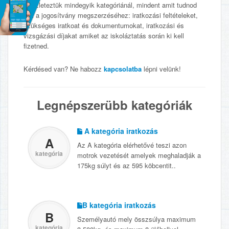
Részleteztük mindegyik kategóriánál, mindent amit tudnod
kell a jogosítvány megszerzéséhez: iratkozási feltételeket,
szükséges iratkoat és dokumentumokat, iratkozási és
vizsgázási díjakat amiket az iskoláztatás során ki kell
fizetned.
Kérdésed van? Ne habozz
kapcsolatba
lépni velünk!
Legnépszerübb kategóriák
A kategória iratkozás
A
Az A kategória elérhetővé teszi azon
kategória
motrok vezetését amelyek meghaladják a
175kg súlyt és az 595 köbcentit.
.
B kategória iratkozás
B
Személyautó mely összsúlya maximum
kategória