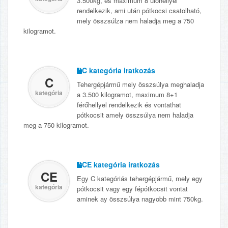
3.500kg, és maximum 8 ülőhellyel
rendelkezik, ami után pótkocsi csatolható,
mely összsúlza nem haladja meg a 750
kilogramot.
C kategória iratkozás
C
Tehergépjármű mely összsúlya meghaladja
kategória
a 3.500 kilogramot, maximum 8+1
férőhellyel rendelkezik és vontathat
pótkocsit amely összsúlya nem haladja
meg a 750 kilogramot.
CE kategória iratkozás
CE
Egy C kategóriás tehergépjármű, mely egy
kategória
pótkocsit vagy egy fépótkocsit vontat
aminek ay összsúlya nagyobb mint 750kg.