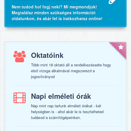
Nem tudod hol fogj neki? Mi megmondjuk!
Megtalálsz minden szükséges információt
oldalunkon, és akár fel is iratkozhatsz online!
Oktatóink
Több mint 18 oktató áll a rendelkezésedre hogy
első vizsga alkalmával megszerezd a
jogosítványod
Napi elméleti órák
Nap mint nap tartunk elméleti órákat - két
helységben is - ahol akár le is tesztelheted
tudásod a számítógépeinken.