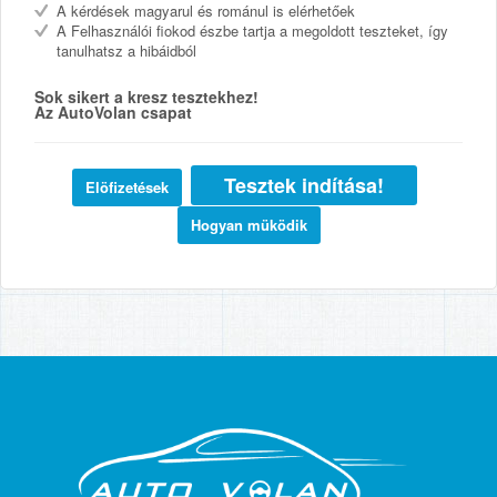
A kérdések magyarul és románul is elérhetőek
A Felhasználói fiokod észbe tartja a megoldott teszteket, így
tanulhatsz a hibáidból
Sok sikert a kresz tesztekhez!
Az AutoVolan csapat
Tesztek indítása!
Elöfizetések
Hogyan müködik